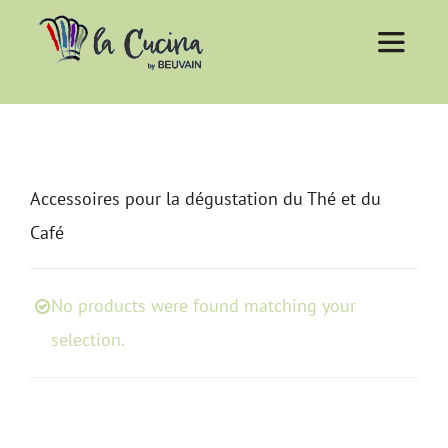
Passer
au
Toggle
Navigati
contenu
En cuisine
Accessoires pour la dégustation du Thé et du
Pâtisserie
Café
A table
No products were found matching your
Epicerie fine
selection.
Les indispensables